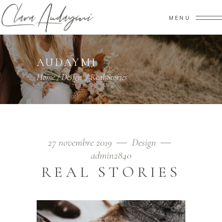
MENU
AUDAYMI
Home
/
Design
/
Real Stories
27 novembre 2019
Design
admin2840
REAL STORIES