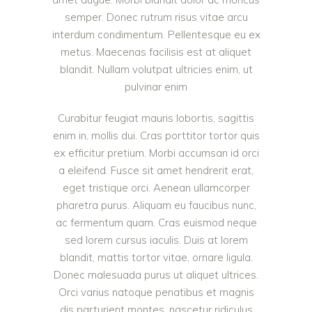
semper. Donec rutrum risus vitae arcu
interdum condimentum. Pellentesque eu ex
metus. Maecenas facilisis est at aliquet
blandit. Nullam volutpat ultricies enim, ut
pulvinar enim
Curabitur feugiat mauris lobortis, sagittis
enim in, mollis dui. Cras porttitor tortor quis
ex efficitur pretium. Morbi accumsan id orci
a eleifend. Fusce sit amet hendrerit erat,
eget tristique orci. Aenean ullamcorper
pharetra purus. Aliquam eu faucibus nunc,
ac fermentum quam. Cras euismod neque
sed lorem cursus iaculis. Duis at lorem
blandit, mattis tortor vitae, ornare ligula.
Donec malesuada purus ut aliquet ultrices.
Orci varius natoque penatibus et magnis
dis parturient montes, nascetur ridiculus