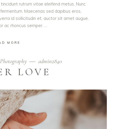
t tincidunt rutrum vitae eleifend metus. Nunc
od fermentum. Maecenas sed dapibus eros.
erra id sollicitudin et, auctor sit amet augue.
lor ac rhoncus semper.
AD MORE
Photography
admin2840
ER LOVE