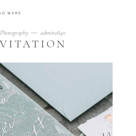
AD MORE
Photography
admin2840
NVITATION