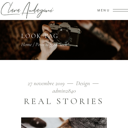
MENU
LOOK TAG
Home
/
Posts tagged "look"
27 novembre 2019
Design
admin2840
REAL STORIES