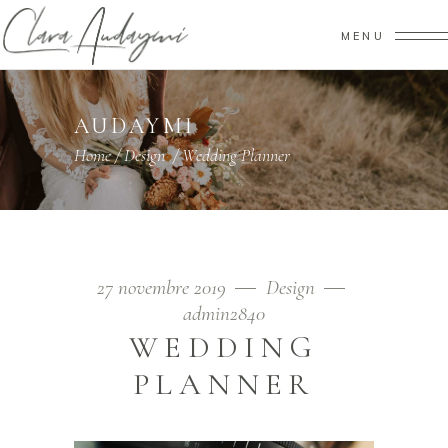
MENU
AUDAYMI
Home
/
Design
/
Wedding Planner
27 novembre 2019
Design
admin2840
WEDDING
PLANNER