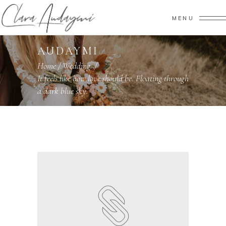
MENU
AUDAYMI
Home
/
Wedding
/
It feels like how love should be. Floating through
a dark blue sky.