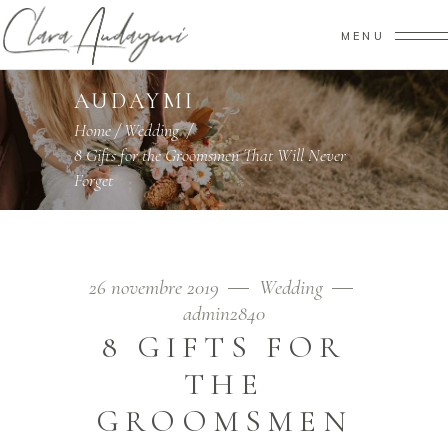
MENU
AUDAYMI
Home
/
Wedding
/
8 Gifts for the Groomsmen That Will Never
Forget
26 novembre 2019
Wedding
admin2840
8 GIFTS FOR
THE
GROOMSMEN