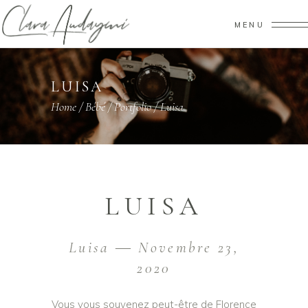
MENU
LUISA
Home
/
Bébé
/
Portfolio
/
Luisa
LUISA
Luisa ― Novembre 23,
2020
Vous vous souvenez peut-être de Florence