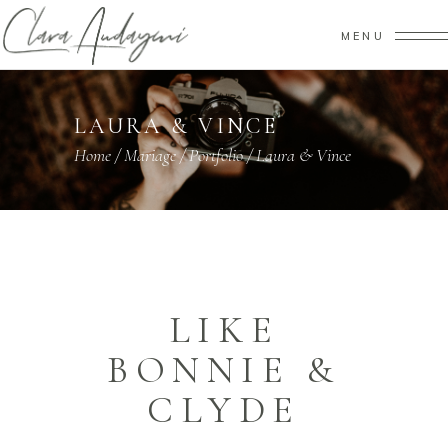
MENU
LAURA & VINCE
Home
/
Mariage
/
Portfolio
/
Laura & Vince
LIKE
BONNIE &
CLYDE