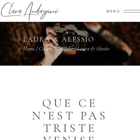
MENU
LAURA & ALESSIO
Home
/
Couple
/
Portfolio
/
Laura & Alessio
QUE CE
N’EST PAS
TRISTE