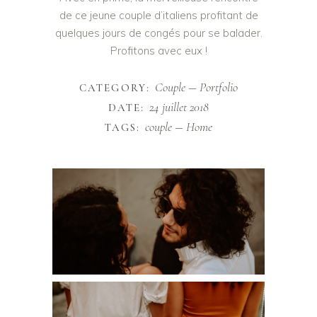
de ce jeune couple d’italiens profitant de
quelques jours de congés pour se balader.
Profitons avec eux !
Couple
Portfolio
CATEGORY:
24 juillet 2018
DATE:
couple
Home
TAGS: